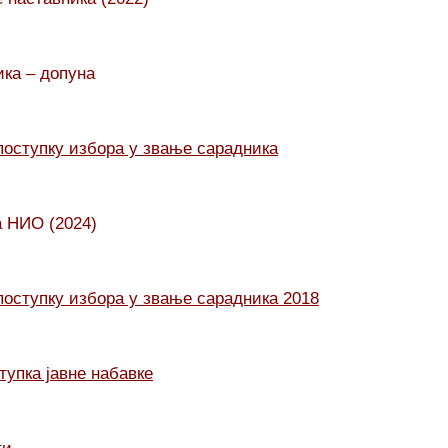
ика – допуна
поступку избора у звање сарадника
а НИО (2024)
поступку избора у звање сарадника 2018
упка јавне набавке