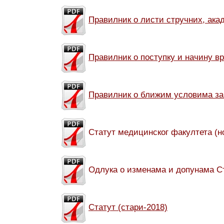
Правилник о листи стручних, ака
Правилник о поступку и начину в
Правилник о ближим условима за 
Статут медицинског факултета (н
Одлука о изменама и допунама С
Статут (стари-2018)