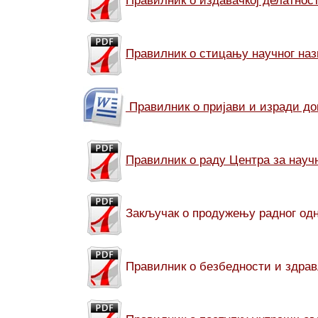
Правилник о издавачкој делатнос
Правилник о стицању научног 
Правилник о пријави и изради до
Правилник о раду Центра за науч
Закључак о продужењу радног одн
Правилник о безбедности и здра