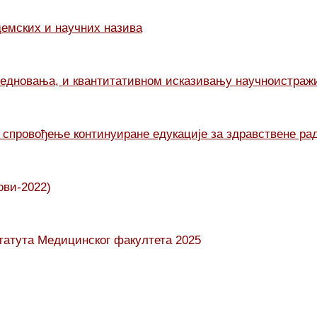
демских и научних назива
редновања, и квантитативном исказивању научноистраж
спровођење континуиране едукације за здравствене рад
ови-2022)
татута Медицинског факултета 2025