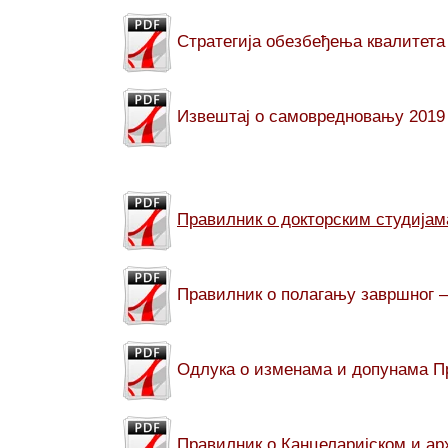
Стратегија обезбеђења квалитета
Извештај о самовредновању 2019
Правилник о докторским студијам
Правилник о полагању завршног –
Одлука о изменама и допунама П
Правилник о Канцеларијском и а