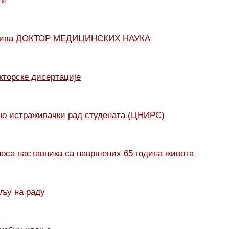
ти
назива ДОКТОР МЕДИЦИНСКИХ НАУКА
кторске дисертације
но истраживачки рад студената (ЦНИРС)
оса наставника са навршених 65 година живота
вљу на раду