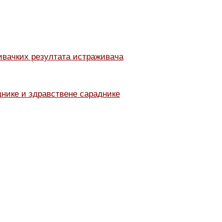
ивачких резултата истраживача
нике и здравствене сараднике