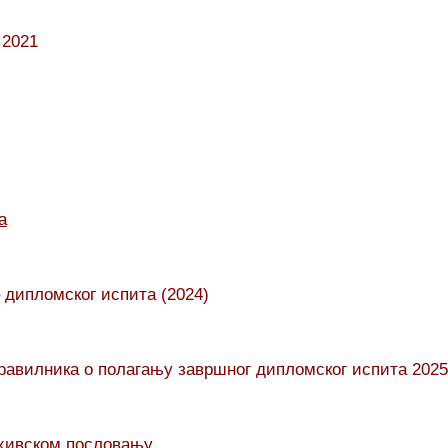
 2021
а
 дипломског испита (2024)
равилника о полагању завршног дипломског испита 2025
рхивском пословању