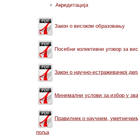
Акредитација
Закон о високом образовању
Посебни колективни уговор за ви
Закон о научно-истраживачкој де
Минимални услови за избор у зва
Правилник о научним, уметничким
поља