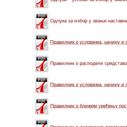
Одлука за избор у звање наставн
Правилник о условима, начину и 
Правилник о расподели средстав
Правилник о условима, начину и 
Правилник о ближем уређењу пост