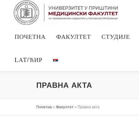
Скочи
на
садржај
ПОЧЕТНА
ФАКУЛТЕТ
СТУДИЈЕ
LAT/ЋИР
ПРАВНА АКТА
Почетна
»
Факултет
»
Правна акта