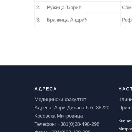
2.
Ружица Ђорић
Сам
3.
Бранкица Андрић
Реф
АДРЕСА
НАС
Медицински факултет
Клини
Адреса: Анри Динана б.б, 38220
Пришт
Косовска Митровица
Клинич
Телефон: +381(0)28-498-298
Митро