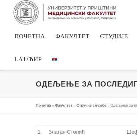
Скочи
на
садржај
ПОЧЕТНА
ФАКУЛТЕТ
СТУДИЈЕ
LAT/ЋИР
ОДЕЉЕЊЕ ЗА ПОСЛЕДИП
Почетна
»
Факултет
»
Стручне службе
»
Одељење за по
1.
Златан Столић
Шеф