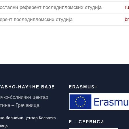
остални референт последипломских студија
r
ерент последипломских студија
b
ТАВНО-НАУЧНЕ БАЗЕ
ERASMUS+
чко-болнички центар
ина – Грачаница
ко-болнички центар Косовска
Е – СЕРВИСИ
вица