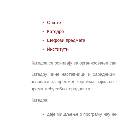
Опште
Катедре
Шефови предмета
Институти
Катедре се оснивају за организовање сви
Катедру чине наставници и сарадници 
основати за предмет који има најмање 5
према међусобној сродности.
Катедра:
даје мишљење о програму научни