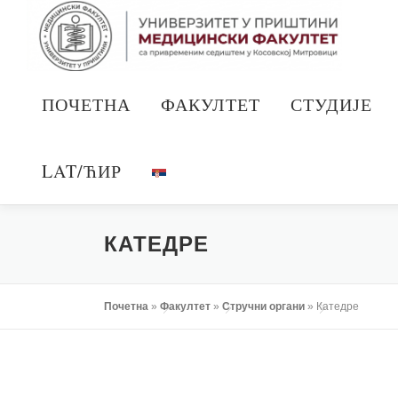
Скочи
на
садржај
ПОЧЕТНА
ФАКУЛТЕТ
СТУДИЈЕ
LAT/ЋИР
КАТЕДРЕ
Почетна
»
Факултет
»
Стручни органи
»
Катедре