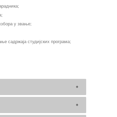
арадника;
а;
избора у звање;
ање садржаја студијских програма;