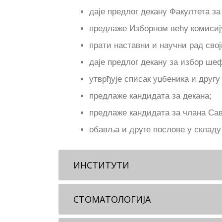
даје предлог декану Факултета з
предлаже Изборном већу комисију
прати наставни и научни рад сво
даје предлог декану за избор шеф
утврђује списак уџбеника и другу
предлаже кандидата за декана;
предлаже кандидата за члана Сав
обавља и друге послове у складу
ИНСТИТУТИ
СТОМАТОЛОГИЈА