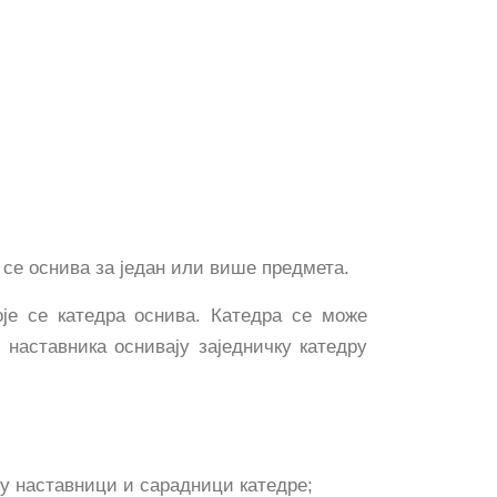
 се оснива за један или више предмета.
је се катедра оснива. Катедра се може
 наставника оснивају заједничку катедру
у наставници и сарадници катедре;