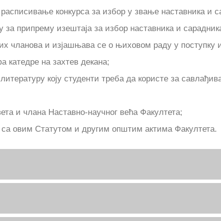
а расписивање конкурса за избор у звање наставника и с
 за припрему изештаја за избор наставника и сарадник
јих чланова и изјашњава се о њиховом раду у поступку 
а катедре на захтев декана;
 литературу коју студенти треба да користе за савлађив
ета и члана Наставно-научног већа Факултета;
 са овим Статутом и другим општим актима Факултета.