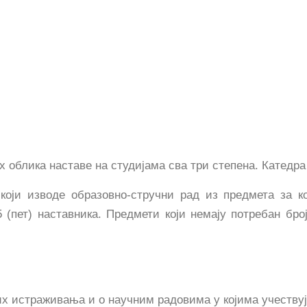
х облика наставе на студијама сва три степена. Катедра
који изводе образовно-стручни рад из предмета за ко
 (пет) наставника. Предмети који немају потребан број
х истраживања и о научним радовима у којима учествуј