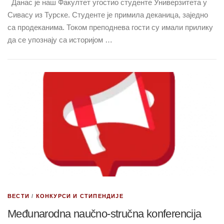
Данас је наш Факултет угостио студенте Универзитета у
Сивасу из Турске. Студенте је примила деканица, заједно
са продеканима. Током преподнева гости су имали прилику
да се упознају са историјом …
ВЕСТИ
/
КОНКУРСИ И СТИПЕНДИЈЕ
Međunarodna naučno-stručna konferencija