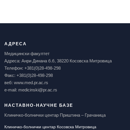
АДРЕСА
Медицински факултет
Адреса: Анри Динана б.б, 38220 Косовска Митровица
Телефон: +381(0)28-498-298
Факс: +381(0)28-498-298
веб: www.med.pr.ac.rs
e-mail: medicinski@pr.ac.rs
НАСТАВНО-НАУЧНЕ БАЗЕ
Клиничко-болнички центар Приштина – Грачаница
Клиничко-болнички центар Косовска Митровица