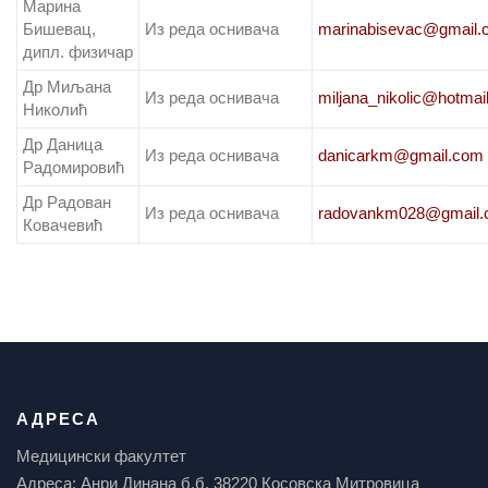
Марина
Бишевац,
Из реда оснивача
marinabisevac@gmail.
дипл. физичар
Др Миљана
Из реда оснивача
miljana_nikolic@hotmai
Николић
Др Даница
Из реда оснивача
danicarkm@gmail.com
Радомировић
Др Радован
Из реда оснивача
radovankm028@gmail
Ковачевић
АДРЕСА
Медицински факултет
Адреса: Анри Динана б.б, 38220 Косовска Митровица