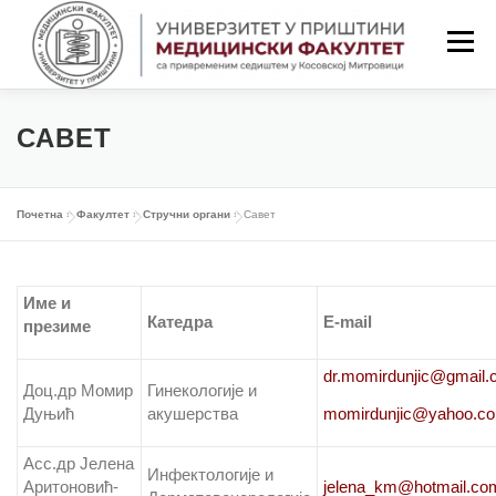
Скочи
на
Изборн
садржај
ПОЧЕТНА
ФАКУЛТЕТ
СТУДИЈЕ
САВЕТ
НАСТАВА
СТУДЕНТИ
Почетна
»
Факултет
»
Стручни органи
»
Савет
НАСТАВНИЦИ
ОБАВЕШТЕЊА
Име и
Катедра
Е-mail
презиме
КОНТАКТ
LAT/ЋИР
dr.momirdunjic@gmail
Доц.др Момир
Гинекологије и
Дуњић
акушерства
momirdunjic@yahoo.c
Асс.др Јелена
Инфектологије и
Аритоновић-
jelena_km@hotmail.co