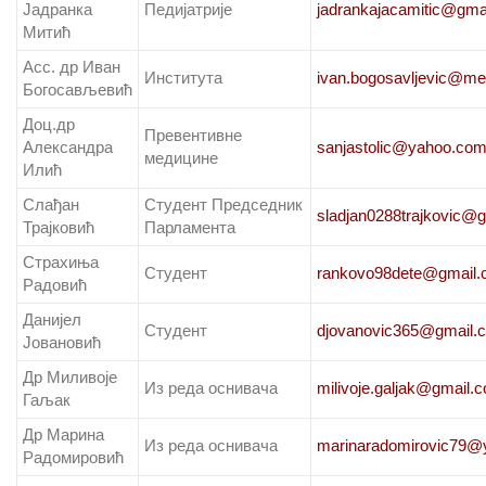
Јадранка
Педијатрије
jadrankajacamitic@gma
Митић
Асс. др Иван
Института
ivan.bogosavljevic@med
Богосављевић
Доц.др
Превентивне
Александра
sanjastolic@yahoo.co
медицине
Илић
Слађан
Студент Председник
sladjan0288trajkovic@
Трајковић
Парламента
Страхиња
Студент
rankovo98dete@gmail
Радовић
Данијел
Студент
djovanovic365@gmail.
Јовановић
Др Миливоје
Из реда оснивача
milivoje.galjak@gmail.
Гаљак
Др Марина
Из реда оснивача
marinaradomirovic79@
Радомировић