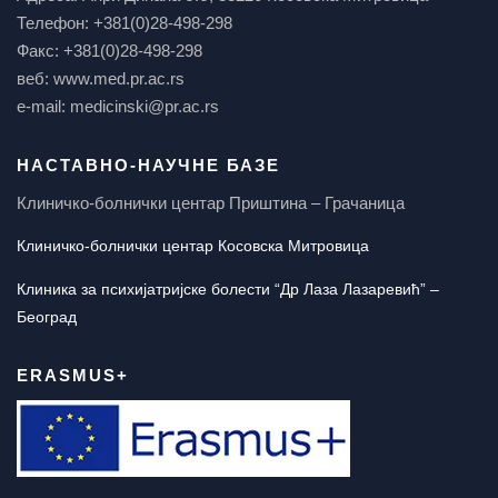
Телефон: +381(0)28-498-298
Факс: +381(0)28-498-298
веб: www.med.pr.ac.rs
e-mail: medicinski@pr.ac.rs
НАСТАВНО-НАУЧНЕ БАЗЕ
Клиничко-болнички центар Приштина – Грачаница
Клиничко-болнички центар Косовска Митровица
Клиника за психијатријске болести “Др Лаза Лазаревић” –
Београд
ERASMUS+