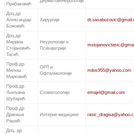
Дерматовенерологије
Прибаковић
Доц.др
Александар
Хирургије
dr.sasabozovic@gmail
Божовић
Доц.др
Мирјана
Неурологије и
mstojanovictasic@gmai
Стојановић-
Психијатрије
Тасић
Проф.др
ОРЛ и
Милош
milos955@yahoo.com
Офталмологије
Мирковић
Проф.др
Љиљана
Стоматологије
emajel@gmail.com
Шубарић
Проф.др
Драгиша
Интерне медицине
rasic_dragisa@yahoo.
Рашић
Доц. др