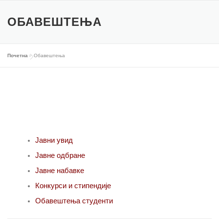
Скочи
на
ОБАВЕШТЕЊА
садржај
Почетна
»
Обавештења
Јавни увид
Јавне одбране
Јавне набавке
Конкурси и стипендије
Обавештења студенти