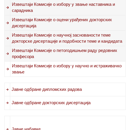
Извештаји Комисије о избору у звање наставника и
сарадника
Извештаји Комисије о оцени урађених докторских
дисертација
Извештаји Комисије о научној заснованости теме
докторске дисертације и подобности теме и кандидата
Извештаји Комисије о петогодишњем раду редовних
професора
Извештаји Комисије о избору у научно и истраживачко
звање
Јавне одбране дипломских радова
Јавне одбране докторских дисертација
Јавне набавке