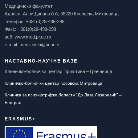
Медицински факултет
Адреса: Анри Динана б.б, 38220 Косовска Митровица
Телефон: +381(0)28-498-298
Факс: +381(0)28-498-298
веб: www.med.pr.ac.rs
e-mail: medicinski@pr.ac.rs
НАСТАВНО-НАУЧНЕ БАЗЕ
Клиничко-болнички центар Приштина – Грачаница
Клиничко-болнички центар Косовска Митровица
Клиника за психијатријске болести “Др Лаза Лазаревић” –
Београд
ERASMUS+