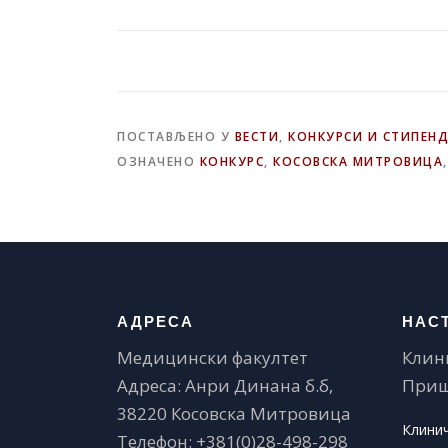
ПОСТАВЉЕНО У
ВЕСТИ
,
КОНКУРСИ И СТИПЕНД
ОЗНАЧЕНО
КОНКУРС
,
КОСОВСКА МИТРОВИЦА
АДРЕСА
НАС
Медицински факултет
Клин
Адреса: Анри Динана б.б,
Приш
38220 Косовска Митровица
Клини
Телефон: +381(0)28-498-298