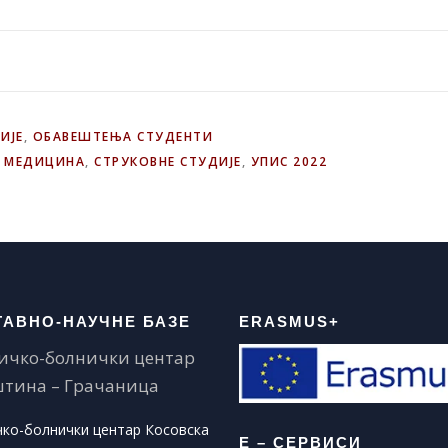
ИЈЕ
,
ОБАВЕШТЕЊА СТУДЕНТИ
,
МЕДИЦИНА
,
СТРУКОВНЕ СТУДИЈЕ
,
УПИС 2022
ТАВНО-НАУЧНЕ БАЗЕ
ERASMUS+
ичко-болнички центар
тина – Грачаница
чко-болнички центар Косовска
Е – СЕРВИСИ