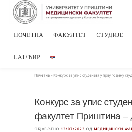
Скочи
на
садржај
ПОЧЕТНА
ФАКУЛТЕТ
СТУДИЈЕ
LAT/ЋИР
Почетна
»
Конкурс за упис студената у прву годину ст
Конкурс за упис студе
факултет Приштина – 
ОБЈАВЉЕНО
13/07/2022
ОД
МЕДИЦИНСКИ ФА