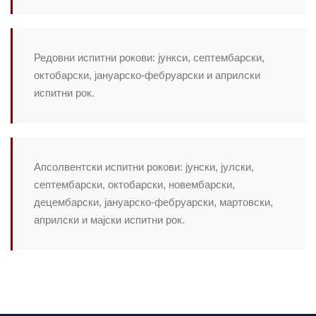
Редовни испитни рокови: јункси, септембарски,
октобарски, јануарско-фебруарски и априлски
испитни рок.
Апсолвентски испитни рокови: јунски, јулски,
септембарски, октобарски, новембарски,
децембарски, јануарско-фебруарски, мартовски,
априлски и мајски испитни рок.