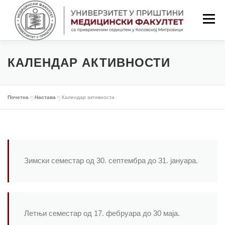
Скочи
на
Изборн
садржај
ПОЧЕТНА
ФАКУЛТЕТ
СТУДИЈЕ
КАЛЕНДАР АКТИВНОСТИ
НАСТАВА
СТУДЕНТИ
Почетна
»
Настава
»
Календар активности
НАСТАВНИЦИ
ОБАВЕШТЕЊА
Зимски семестар од 30. септембра до 31. јануара.
КОНТАКТ
LAT/ЋИР
Летњи семестар од 17. фебруара до 30 маја.