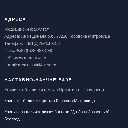
АДРЕСА
Медицински факултет
Адреса: Анри Динана б.б, 38220 Косовска Митровица
Телефон: +381(0)28-498-298
Факс: +381(0)28-498-298
веб: www.med.pr.ac.rs
e-mail: medicinski@pr.ac.rs
НАСТАВНО-НАУЧНЕ БАЗЕ
Клиничко-болнички центар Приштина – Грачаница
Клиничко-болнички центар Косовска Митровица
Клиника за психијатријске болести “Др Лаза Лазаревић” –
Београд