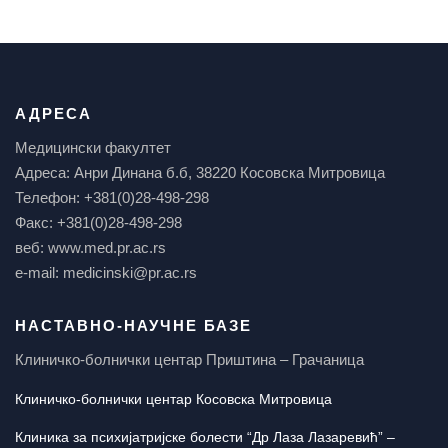
АДРЕСА
Медицински факултет
Адреса: Анри Динана б.б, 38220 Косовска Митровица
Телефон: +381(0)28-498-298
Факс: +381(0)28-498-298
веб: www.med.pr.ac.rs
e-mail: medicinski@pr.ac.rs
НАСТАВНО-НАУЧНЕ БАЗЕ
Клиничко-болнички центар Приштина – Грачаница
Клиничко-болнички центар Косовска Митровица
Клиника за психијатријске болести “Др Лаза Лазаревић” –