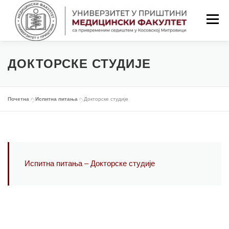
Скочи
на
Изборн
садржај
ПОЧЕТНА
ФАКУЛТЕТ
СТУДИЈЕ
ДОКТОРСКЕ СТУДИЈЕ
НАСТАВА
СТУДЕНТИ
Почетна
»
Испитна питања
»
Докторске студије
НАСТАВНИЦИ
ОБАВЕШТЕЊА
Испитна питања – Докторске студије
КОНТАКТ
LAT/ЋИР