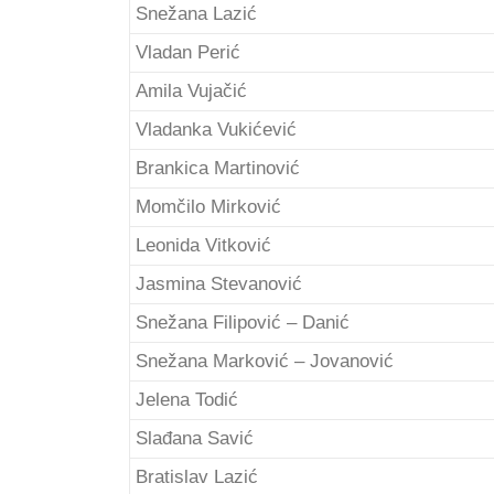
Snežana Lazić
Vladan Perić
Amila Vujačić
Vladanka Vukićević
Brankica Martinović
Momčilo Mirković
Leonida Vitković
Jasmina Stevanović
Snežana Filipović – Danić
Snežana Marković – Jovanović
Jelena Todić
Slađana Savić
Bratislav Lazić