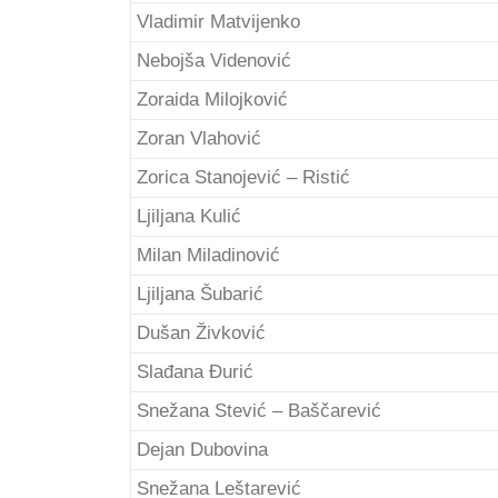
Vladimir Matvijenko
Nebojša Videnović
Zoraida Milojković
Zoran Vlahović
Zorica Stanojević – Ristić
Ljiljana Kulić
Milan Miladinović
Ljiljana Šubarić
Dušan Živković
Slađana Đurić
Snežana Stević – Baščarević
Dejan Dubovina
Snežana Leštarević