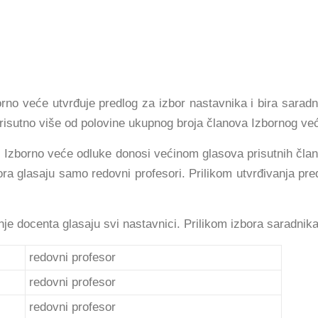
orno veće utvrđuje predlog za izbor nastavnika i bira saradn
prisutno više od polovine ukupnog broja članova Izbornog ve
Izborno veće odluke donosi većinom glasova prisutnih član
ra glasaju samo redovni profesori. Prilikom utvrđivanja pr
nje docenta glasaju svi nastavnici. Prilikom izbora saradnika
redovni profesor
redovni profesor
redovni profesor