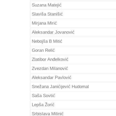
Suzana Matejić
Slaviša Stanišić
Mirjana Mirić
Aleksandar Jovanović
Nebojša B Mitić
Goran Relić
Zlatibor Anđelković
Zvezdan Milanović
Aleksandar Pavlović
Snežana Janićijević Hudomal
Saša Sovtić
Lepša Žorić
Srbislava Milinić