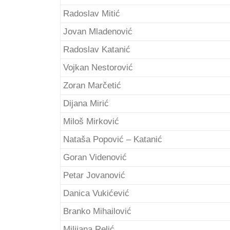
Radoslav Mitić
Jovan Mladenović
Radoslav Katanić
Vojkan Nestorović
Zoran Marčetić
Dijana Mirić
Miloš Mirković
Nataša Popović – Katanić
Goran Videnović
Petar Jovanović
Danica Vukićević
Branko Mihailović
Milijana Relić