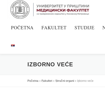
Skoči
na
sadržaj
POČETNA
FAKULTET
STUDIJE
IZBORNO VEĆE
Početna
»
Fakultet
»
Stručni organi
»
Izborno veće