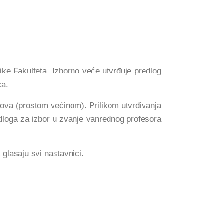
ike Fakulteta. Izborno veće utvrđuje predlog
ća.
ova (prostom većinom). Prilikom utvrđivanja
edloga za izbor u zvanje vanrednog profesora
 glasaju svi nastavnici.