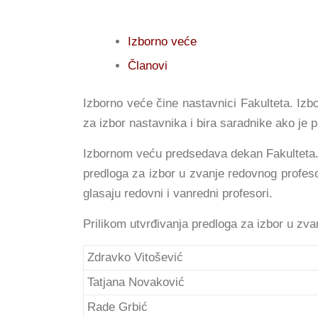
Izborno veće
Članovi
Izborno veće čine nastavnici Fakulteta. Izb
za izbor nastavnika i bira saradnike ako je 
Izbornom veću predsedava dekan Fakulteta. 
predloga za izbor u zvanje redovnog profeso
glasaju redovni i vanredni profesori.
Prilikom utvrđivanja predloga za izbor u zva
Zdravko Vitošević
Tatjana Novaković
Rade Grbić