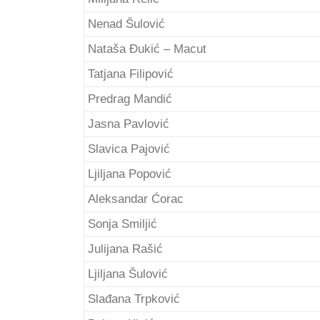
Nenad Šulović
Nataša Đukić – Macut
Tatjana Filipović
Predrag Mandić
Jasna Pavlović
Slavica Pajović
Ljiljana Popović
Aleksandar Ćorac
Sonja Smiljić
Julijana Rašić
Ljiljana Šulović
Slađana Trpković