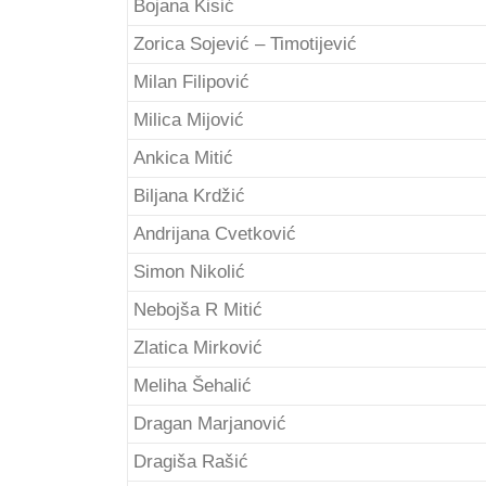
Bojana Kisić
Zorica Sojević – Timotijević
Milan Filipović
Milica Mijović
Ankica Mitić
Biljana Krdžić
Andrijana Cvetković
Simon Nikolić
Nebojša R Mitić
Zlatica Mirković
Meliha Šehalić
Dragan Marjanović
Dragiša Rašić