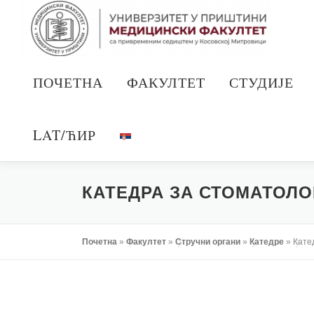
Скочи
на
садржај
ПОЧЕТНА
ФАКУЛТЕТ
СТУДИЈЕ
LAT/ЋИР
КАТЕДРА ЗА СТОМАТОЛО
Почетна
»
Факултет
»
Стручни органи
»
Катедре
»
Кате