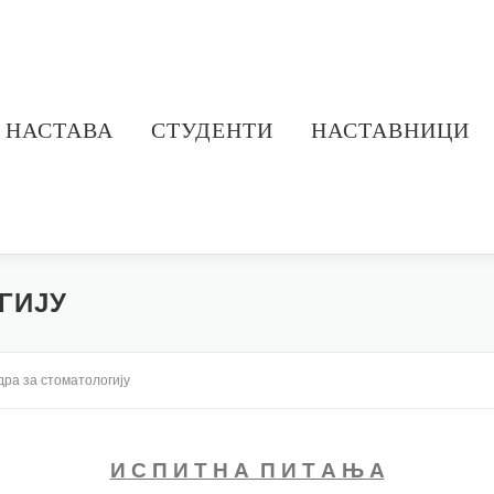
НАСТАВА
СТУДЕНТИ
НАСТАВНИЦИ
ГИЈУ
дра за стоматологију
И С П И Т Н А П И Т А Њ А