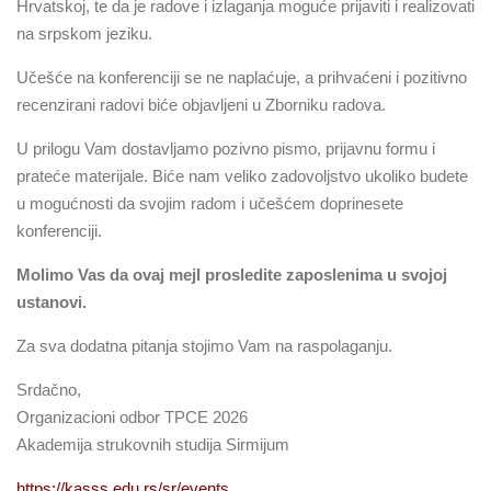
Hrvatskoj, te da je radove i izlaganja moguće prijaviti i realizovati
na srpskom jeziku.
Učešće na konferenciji se ne naplaćuje, a prihvaćeni i pozitivno
recenzirani radovi biće objavljeni u Zborniku radova.
U prilogu Vam dostavljamo pozivno pismo, prijavnu formu i
prateće materijale. Biće nam veliko zadovoljstvo ukoliko budete
u mogućnosti da svojim radom i učešćem doprinesete
konferenciji.
Molimo Vas da ovaj mejl prosledite zaposlenima u svojoj
ustanovi.
Za sva dodatna pitanja stojimo Vam na raspolaganju.
Srdačno,
Organizacioni odbor TPCE 2026
Akademija strukovnih studija Sirmijum
https://kasss.edu.rs/sr/events