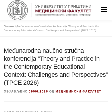
Скочи
на
Изборн
садржај
Почетна
»
Međunarodna naučno-stručna konferencija “Theory and Practice in the
ПОЧЕТНА
ФАКУЛТЕТ
СТУДИЈЕ
Contemporary Educational Context: Challenges and Perspectives” (TPCE 2026)
НАСТАВА
СТУДЕНТИ
Međunarodna naučno-stručna
konferencija “Theory and Practice in
the Contemporary Educational
НАСТАВНИЦИ
ОБАВЕШТЕЊА
Context: Challenges and Perspectives”
(TPCE 2026)
КОНТАКТ
LAT/ЋИР
ОБЈАВЉЕНО
09/06/2026
ОД
МЕДИЦИНСКИ ФАКУЛТЕТ