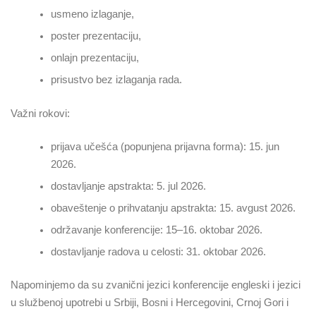
usmeno izlaganje,
poster prezentaciju,
onlajn prezentaciju,
prisustvo bez izlaganja rada.
Važni rokovi:
prijava učešća (popunjena prijavna forma): 15. jun
2026.
dostavljanje apstrakta: 5. jul 2026.
obaveštenje o prihvatanju apstrakta: 15. avgust 2026.
održavanje konferencije: 15–16. oktobar 2026.
dostavljanje radova u celosti: 31. oktobar 2026.
Napominjemo da su zvanični jezici konferencije engleski i jezici
u službenoj upotrebi u Srbiji, Bosni i Hercegovini, Crnoj Gori i