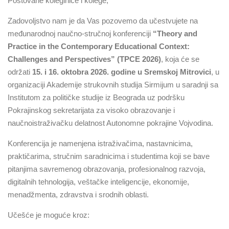
Poštovane koleginice i kolege,
Zadovoljstvo nam je da Vas pozovemo da učestvujete na
međunarodnoj naučno-stručnoj konferenciji
“Theory and
Practice in the Contemporary Educational Context:
Challenges and Perspectives” (TPCE 2026)
, koja će se
održati
15. i 16. oktobra 2026. godine u Sremskoj Mitrovici
, u
organizaciji Akademije strukovnih studija Sirmijum u saradnji sa
Institutom za političke studije iz Beograda uz podršku
Pokrajinskog sekretarijata za visoko obrazovanje i
naučnoistraživačku delatnost Autonomne pokrajine Vojvodina.
Konferencija je namenjena istraživačima, nastavnicima,
praktičarima, stručnim saradnicima i studentima koji se bave
pitanjima savremenog obrazovanja, profesionalnog razvoja,
digitalnih tehnologija, veštačke inteligencije, ekonomije,
menadžmenta, zdravstva i srodnih oblasti.
Učešće je moguće kroz: