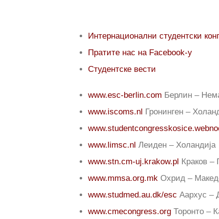
Интернационални студентски кон
Пратите нас на Facebook-у
Студентске вести
www.esc-berlin.com
Берлин – Нем
www.iscoms.nl
Гронинген – Холан
www.studentcongresskosice.webn
www.limsc.nl
Леиден – Холандија
www.stn.cm-uj.krakow.pl
Краков –
www.mmsa.org.mk
Охрид – Макед
www.studmed.au.dk/esc
Аархус – 
www.cmecongress.org
Торонто – К