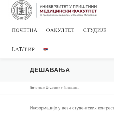
Скочи
на
садржај
ПОЧЕТНА
ФАКУЛТЕТ
СТУДИЈЕ
LAT/ЋИР
ДЕШАВАЊА
Почетна
»
Студенти
»
Дешавања
Информације у вези студентских конгреса