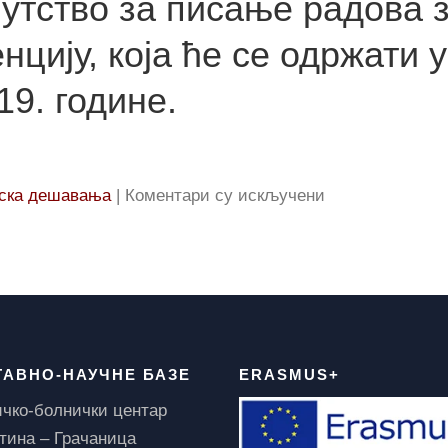
утство за писање радова 
додела
цију, која ће се одржати у
индекса
студент
19. године.
I
године
интегри
на
и
ска дешавања
|
Коментари су искључени
Позивно
основни
писмо
академс
и
студија
упутство
за
писање
ТАВНО-НАУЧНЕ БАЗЕ
ERASMUS+
радова
чко-болнички центар
за
ина – Грачаница
дванаесту