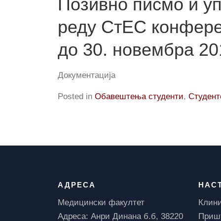
Позивно писмо и уп
реду СтЕС конферен
до 30. новембра 20
Документација
Posted in
Обавештења студенти
,
Студент
АДРЕСА
НАС
Медицински факултет
Клини
Адреса: Анри Динана б.б, 38220
Пришт