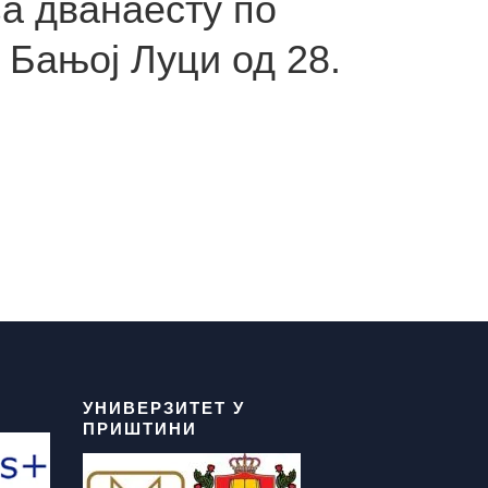
за дванаесту по
 Бањој Луци од 28.
има
саних
х
ких
УНИВЕРЗИТЕТ У
ПРИШТИНИ