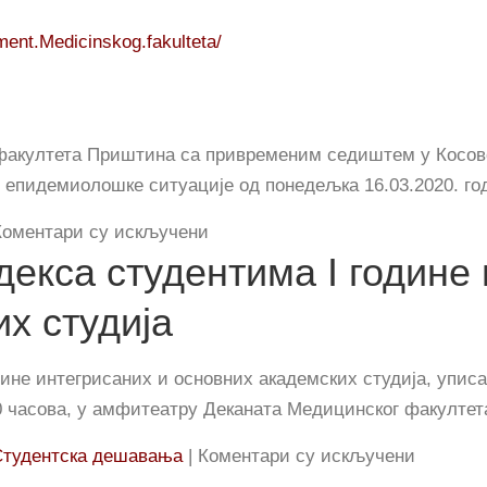
ent.Medicinskog.fakulteta/
факултета Приштина са привременим седиштем у Косовс
е епидемиолошке ситуације од понедељка 16.03.2020. г
на
Коментари су искључени
екса студентима I године 
Обавештење
х студија
ине интегрисаних и основних академских студија, уписа
.00 часова, у амфитеатру Деканата Медицинског факулте
на
Студентска дешавања
|
Коментари су искључени
Свечана