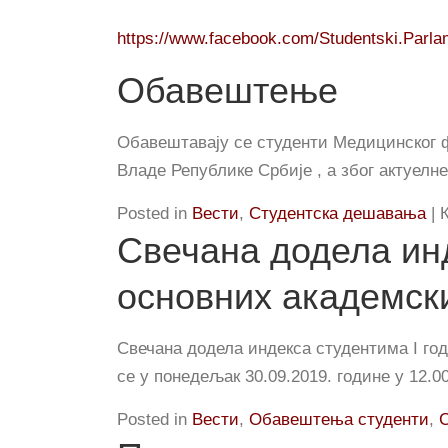
https://www.facebook.com/Studentski.Parlam
Обавештење
Обавештавају се студенти Медицинског 
Владе Републике Србије , а због актуелн
Posted in
Вести
,
Студентска дешавања
|
Свечана додела инд
основних академски
Свечана додела индекса студентима I год
се у понедељак 30.09.2019. године у 12
Posted in
Вести
,
Обавештења студенти
,