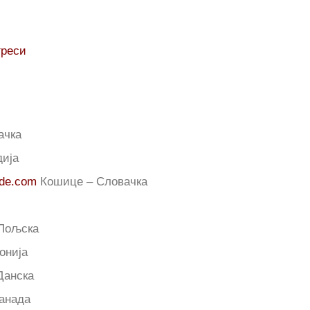
греси
ачка
дија
ode.com
Кошице – Словачка
 Пољска
онија
Данска
анада