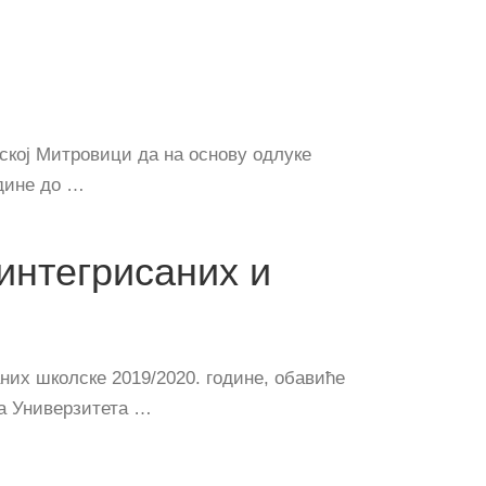
кој Митровици да на основу одлуке
одине до …
интегрисаних и
них школске 2019/2020. године, обавиће
та Универзитета …