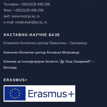
Телефон: +381(0)28-498-298
Факс: +381(0)28-498-298
веб: www.med.pr.ac.rs
e-mail: medicinski@pr.ac.rs
НАСТАВНО-НАУЧНЕ БАЗЕ
Клиничко-болнички центар Приштина – Грачаница
Клиничко-болнички центар Косовска Митровица
Клиника за психијатријске болести “Др Лаза Лазаревић” –
Београд
ERASMUS+