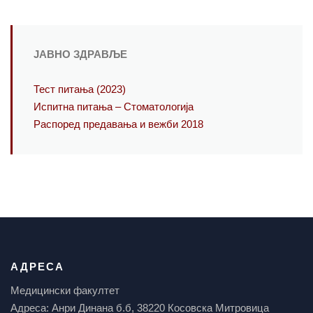
ЈАВНО ЗДРАВЉЕ
Тест питања (2023)
Испитна питања – Стоматологија
Распоред предавања и вежби 2018
АДРЕСА
Медицински факултет
Адреса: Анри Динана б.б, 38220 Косовска Митровица