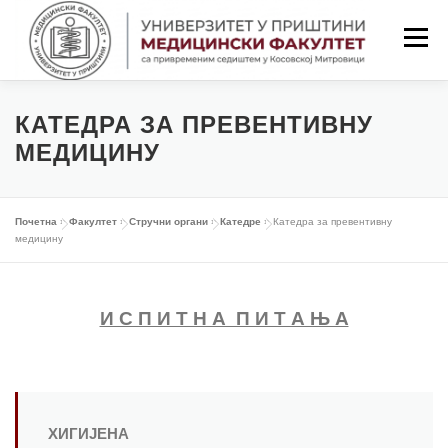
Скочи
на
Изборн
садржај
ПОЧЕТНА
ФАКУЛТЕТ
СТУДИЈЕ
КАТЕДРА ЗА ПРЕВЕНТИВНУ
МЕДИЦИНУ
НАСТАВА
СТУДЕНТИ
Почетна
»
Факултет
»
Стручни органи
»
Катедре
»
Катедра за превентивну
медицину
НАСТАВНИЦИ
ОБАВЕШТЕЊА
И С П И Т Н А П И Т А Њ А
КОНТАКТ
LAT/ЋИР
ХИГИЈЕНА