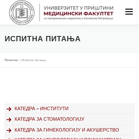
Скочи
на
Изборн
садржај
ПОЧЕТНА
ФАКУЛТЕТ
СТУДИЈЕ
ИСПИТНА ПИТАЊА
НАСТАВА
СТУДЕНТИ
Почетна
»
Испитна питања
НАСТАВНИЦИ
ОБАВЕШТЕЊА
КОНТАКТ
LAT/ЋИР
КАТЕДРА
–
ИНСТИТУТИ
КАТЕДРА ЗА СТОМАТОЛОГИЈУ
КАТЕДРА ЗА ГИНЕКОЛОГИЈУ И АКУШЕРСТВО