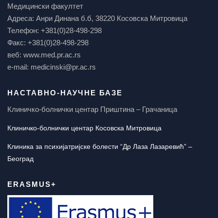
Медицински факултет
Адреса: Анри Динана б.б, 38220 Косовска Митровица
Телефон: +381(0)28-498-298
Факс: +381(0)28-498-298
веб: www.med.pr.ac.rs
e-mail: medicinski@pr.ac.rs
НАСТАВНО-НАУЧНЕ БАЗЕ
Клиничко-болнички центар Приштина – Грачаница
Клиничко-болнички центар Косовска Митровица
Клиника за психијатријске болести “Др Лаза Лазаревић” –
Београд
ERASMUS+