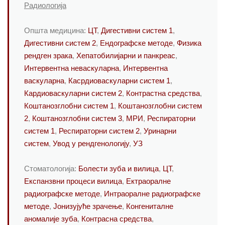
Радиологија
Општа медицина:
ЦТ
,
Дигестивни систем 1
,
Дигестивни систем 2
,
Ендографске методе
,
Физика
рендген зрака
,
Хепатобилијарни и панкреас
,
Интервентна неваскуларна
,
Интервентна
васкуларна
,
Касрдиоваскуларни систем 1
,
Кардиоваскуларни систем 2
,
Контрастна средства
,
Коштанозглобни систем 1
,
Коштанозглобни систем
2
,
Коштанозглобни систем 3
,
МРИ
,
Респираторни
систем 1
,
Респираторни систем 2
,
Уринарни
систем
,
Увод у рендгенологију
,
УЗ
Стоматологија:
Болести зуба и вилица
,
ЦТ
,
Експанзвни процеси вилица
,
Ектраоралне
радиографске методе
,
Интраоралне радиографске
методе
,
Јонизујуће зрачење
,
Конгениталне
аномалије зуба
,
Контрасна средства
,