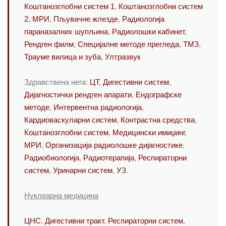
Коштанозглобни систем 1
,
Коштанозглобни систем
2
,
МРИ
,
Пљувачне жлезде
,
Радиологија
параназалних шупљина
,
Радиолошки кабинет
,
Рендген филм
,
Специјалне методе прегледа
,
ТМЗ
,
Трауме вилица и зуба
,
Ултразвук
Здравствена нега:
ЦТ
,
Дигестивни систем
,
Дијагностички рендген апарати
,
Ендографске
методе
,
Интервентна радиологија
,
Кардиоваскуларни систем
,
Контрастна средства
,
Коштанозглобни систем
,
Медицински имиџинг
,
МРИ
,
Организација радиолошке дијагностике
,
Радиобиологија
,
Радиотерапија
,
Респираторни
систем
,
Уринарни систем
,
УЗ
.
Нуклеарна медицина
ЦНС
,
Дигестивни тракт
,
Респираторни систем
,