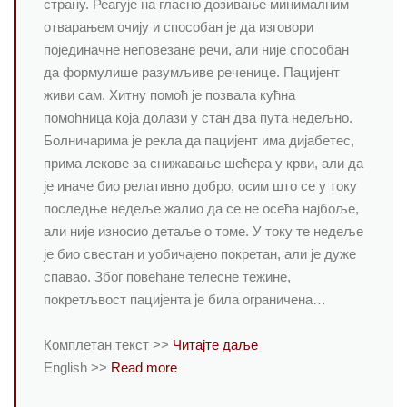
страну. Реагује на гласно дозивање минималним
отварањем очију и способан је да изговори
појединачне неповезане речи, али није способан
да формулише разумљиве реченице. Пацијент
живи сам. Хитну помоћ је позвала кућна
помоћница која долази у стан два пута недељно.
Болничарима је рекла да пацијент има дијабетес,
прима лекове за снижавање шећера у крви, али да
је иначе био релативно добро, осим што се у току
последње недеље жалио да се не осећа најбоље,
али није износио детаље о томе. У току те недеље
је био свестан и уобичајено покретан, али је дуже
спавао. Због повећане телесне тежине,
покретљвост пацијента је била ограничена…
Комплетан текст >>
Читајте даље
English >>
Read more