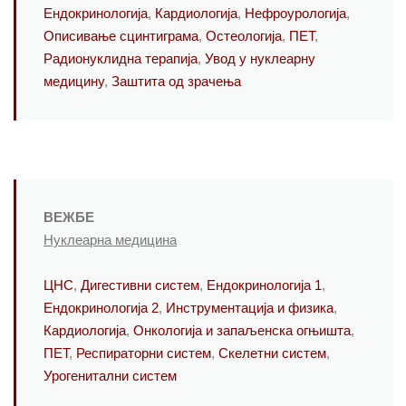
Ендокринологија
,
Кардиологија
,
Нефроурологија
,
Описивање сцинтиграма
,
Остеологија
,
ПЕТ
,
Радионуклидна терапија
,
Увод у нуклеарну
медицину
,
Заштита од зрачења
ВЕЖБЕ
Нуклеарна медицина
ЦНС
,
Дигестивни систем
,
Ендокринологија 1
,
Ендокринологија 2
,
Инструментација и физика
,
Кардиологија
,
Онкологија и запаљенска огњишта
,
ПЕТ
,
Респираторни систем
,
Скелетни систем
,
Урогенитални систем