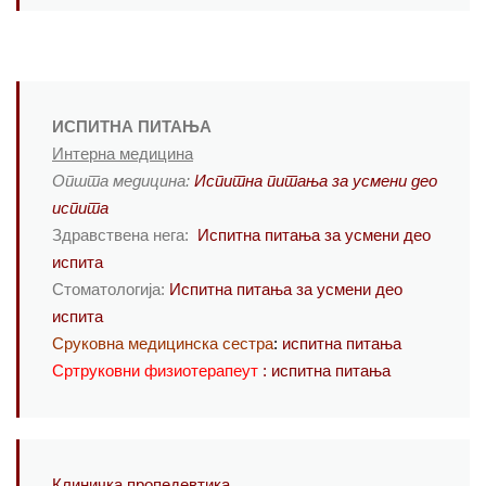
ИСПИТНА ПИТАЊА
Интерна медицина
Општа медицина:
Испитна питања за усмени део
испита
Здравствена нега:
Испитна питања за усмени део
испита
Стоматологија:
Испитна питања за усмени део
испита
Сруковна медицинска сестра
:
испитна питања
Сртруковни физиотерапеут
: испитна питања
Клиничка пропедевтика