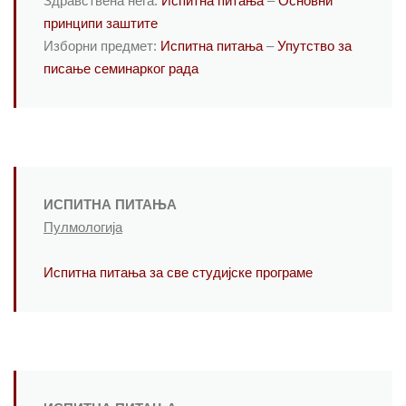
Здравствена нега:
Испитна питања
–
Основни
принципи заштите
Изборни предмет:
Испитна питања
–
Упутство за
писање семинарког рада
ИСПИТНА ПИТАЊА
Пулмологија
Испитна питања за све студијске програме