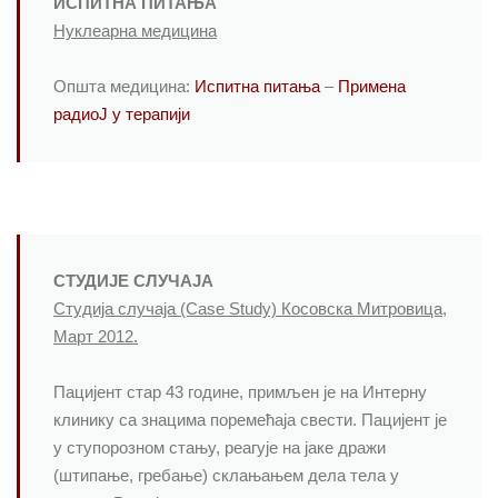
ИСПИТНА ПИТАЊА
Нуклеарна медицина
Општа медицина:
Испитна питања
–
Примена
радиоЈ у терапији
СТУДИЈЕ СЛУЧАЈА
Студија случаја (Case Study) Косовска Митровица,
Mарт 2012.
Пацијент стар 43 године, примљен је на Интерну
клинику са знацима поремећаја свести. Пацијент је
у ступорозном стању, реагује на јаке дражи
(штипање, гребање) склањањем дела тела у