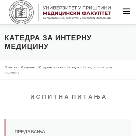
Скочи
на
Изборн
садржај
ПОЧЕТНА
ФАКУЛТЕТ
СТУДИЈЕ
КАТЕДРА ЗА ИНТЕРНУ
МЕДИЦИНУ
НАСТАВА
СТУДЕНТИ
Почетна
»
Факултет
»
Стручни органи
»
Катедре
»
Катедра за интерну
медицину
НАСТАВНИЦИ
ОБАВЕШТЕЊА
И С П И Т Н А П И Т А Њ А
КОНТАКТ
LAT/ЋИР
ПРЕДАВАЊА