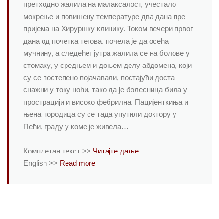
претходно жалила на малаксалост, учестало
мокрење и повишену температуре два дана пре
пријема на Хируршку клинику. Током вечери првог
дана од почетка тегова, почела је да осећа
мучнину, а следећег јутра жалила се на болове у
стомаку, у средњем и доњем делу абдомена, који
су се постепено појачавали, постајући доста
снажни у току ноћи, тако да је болесница била у
прострацији и високо фебрилна. Пацијенткиња и
њена породица су се тада упутили доктору у
Пећи, граду у коме је живела…
Комплетан текст >>
Читајте даље
English >>
Read more