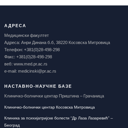
АДРЕСА
Медицински факултет
Адреса: Анри Динана б.б, 38220 Косовска Митровица
Телефон: +381(0)28-498-298
Факс: +381(0)28-498-298
веб: www.med.pr.ac.rs
e-mail: medicinski@pr.ac.rs
НАСТАВНО-НАУЧНЕ БАЗЕ
Клиничко-болнички центар Приштина – Грачаница
Клиничко-болнички центар Косовска Митровица
Клиника за психијатријске болести “Др Лаза Лазаревић” –
Београд