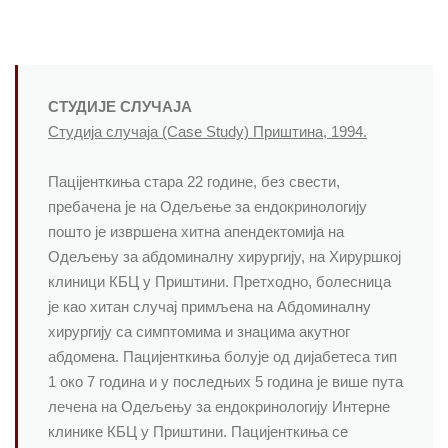
СТУДИЈЕ СЛУЧАЈА
Студија случаја (Case Study) Приштина, 1994.
Пацiјенткиња стара 22 године, без свести,
пребачена је на Одељење за ендокринологију
пошто је извршена хитна апендектомија на
Одељењу за абдоминалну хирургију, на Хируршкој
клиници КБЦ у Приштини. Претходно, болесница
је као хитан случај примљена на Абдоминалну
хирургију са симптомима и знацима акутног
абдомена. Пацијенткиња болује од дијабетеса тип
1 око 7 година и у последњих 5 година је више пута
лечена на Одељењу за ендокринологију Интерне
клинике КБЦ у Приштини. Пацијенткиња се